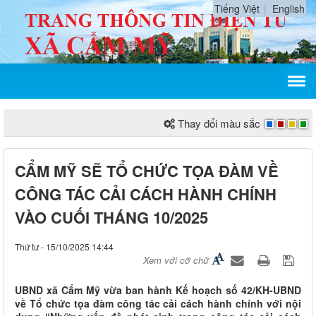
Tiếng Việt
English
Thay đổi màu sắc
CẨM MỸ SẼ TỔ CHỨC TỌA ĐÀM VỀ
CÔNG TÁC CẢI CÁCH HÀNH CHÍNH
VÀO CUỐI THÁNG 10/2025
Thứ tư - 15/10/2025 14:44
Xem với cỡ chữ
UBND xã Cẩm Mỹ vừa ban hành Kế hoạch số 42/KH-UBND
về Tổ chức tọa đàm công tác cải cách hành chính với nội