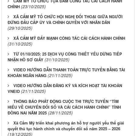
CẨM MỸ TỔ CHỨC TỌA ĐÀM CÔNG TÁC CẢI CÁCH HÀNH
(23/10/2025)
CHÍNH
XÃ CẨM MỸ TỔ CHỨC HỘI NGHỊ ĐỐI THOẠI GIỮA NGƯỜI
ĐỨNG ĐẦU CẤP ỦY VÀ CHÍNH QUYỀN VỚI NHÂN DÂN
(29/10/2025)
XÃ CẨM MỸ ĐẨY MẠNH CÔNG TÁC CẢI CÁCH HÀNH CHÍNH
(31/10/2025)
TỪ 01/10/2025: 25 DỊCH VỤ CÔNG THIẾT YẾU DỪNG TIẾP
(31/10/2025)
NHẬN HỒ SƠ GIẤY
VIDEO HƯỚNG DẪN THANH TOÁN TRỰC TUYẾN BẰNG TÀI
(21/11/2025)
KHOẢN NGÂN HÀNG
VIDEO HƯỚNG DẪN ĐĂNG KÝ VÀ KÍCH HOẠT TÀI KHOẢN
(21/11/2025)
VNEID
THÔNG BÁO PHÁT ĐỘNG CUỘC THI TRỰC TUYẾN “TÌM
HIỂU VỀ CHUYỂN ĐỔI SỐ VÀ CẢI CÁCH HÀNH CHÍNH” TỈNH
(28/11/2025)
ĐỒNG NAI NĂM 2025
Xã Cẩm Mỹ triển khai phương án hỗ trợ người yếu thế giải
quyết thủ tục hành chính và chuyển đổi số năm 2025 – 2026
(19/12/2025)