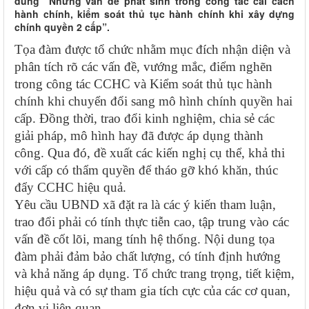
dung “Những vấn đề phát sinh trong công tác cải cách
hành chính, kiểm soát thủ tục hành chính khi xây dựng
chính quyền 2 cấp”.
Tọa đàm được tổ chức nhằm mục đích nhận diện và
phân tích rõ các vấn đề, vướng mắc, điểm nghẽn
trong công tác CCHC và Kiểm soát thủ tục hành
chính khi chuyển đổi sang mô hình chính quyền hai
cấp. Đồng thời, trao đổi kinh nghiệm, chia sẻ các
giải pháp, mô hình hay đã được áp dụng thành
công. Qua đó, đề xuất các kiến nghị cụ thể, khả thi
với cấp có thẩm quyền để tháo gỡ khó khăn, thúc
đẩy CCHC hiệu quả.
Yêu cầu UBND xã đặt ra là các ý kiến tham luận,
trao đổi phải có tính thực tiễn cao, tập trung vào các
vấn đề cốt lõi, mang tính hệ thống. Nội dung tọa
đàm phải đảm bảo chất lượng, có tính định hướng
và khả năng áp dụng. Tổ chức trang trọng, tiết kiệm,
hiệu quả và có sự tham gia tích cực của các cơ quan,
đơn vị liên quan.