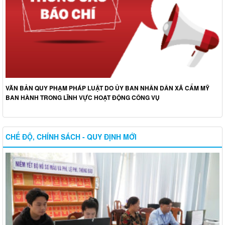
VĂN BẢN QUY PHẠM PHÁP LUẬT DO ỦY BAN NHÂN DÂN XÃ CẨM MỸ
BAN HÀNH TRONG LĨNH VỰC HOẠT ĐỘNG CÔNG VỤ
CHẾ ĐỘ, CHÍNH SÁCH - QUY ĐỊNH MỚI