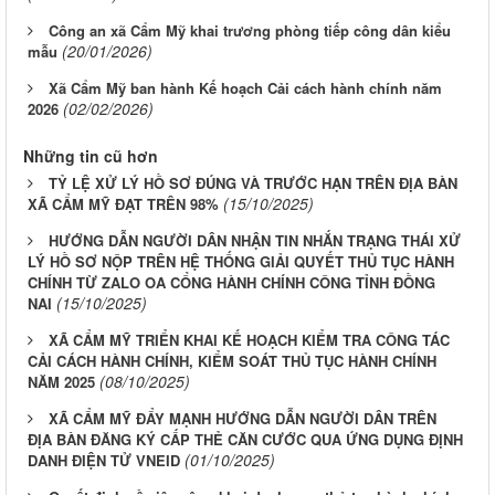
Công an xã Cẩm Mỹ khai trương phòng tiếp công dân kiểu
(20/01/2026)
mẫu
Xã Cẩm Mỹ ban hành Kế hoạch Cải cách hành chính năm
(02/02/2026)
2026
Những tin cũ hơn
TỶ LỆ XỬ LÝ HỒ SƠ ĐÚNG VÀ TRƯỚC HẠN TRÊN ĐỊA BÀN
(15/10/2025)
XÃ CẨM MỸ ĐẠT TRÊN 98%
HƯỚNG DẪN NGƯỜI DÂN NHẬN TIN NHẮN TRẠNG THÁI XỬ
LÝ HỒ SƠ NỘP TRÊN HỆ THỐNG GIẢI QUYẾT THỦ TỤC HÀNH
CHÍNH TỪ ZALO OA CỔNG HÀNH CHÍNH CÔNG TỈNH ĐỒNG
(15/10/2025)
NAI
XÃ CẨM MỸ TRIỂN KHAI KẾ HOẠCH KIỂM TRA CÔNG TÁC
CẢI CÁCH HÀNH CHÍNH, KIỂM SOÁT THỦ TỤC HÀNH CHÍNH
(08/10/2025)
NĂM 2025
XÃ CẨM MỸ ĐẨY MẠNH HƯỚNG DẪN NGƯỜI DÂN TRÊN
ĐỊA BÀN ĐĂNG KÝ CẤP THẺ CĂN CƯỚC QUA ỨNG DỤNG ĐỊNH
(01/10/2025)
DANH ĐIỆN TỬ VNEID