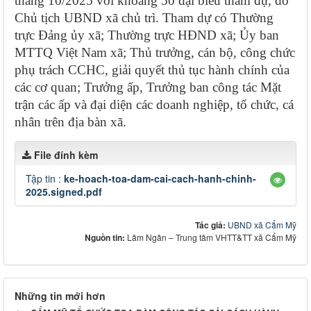
tháng 10/2025 với khoảng 50 đại biểu tham dự, do
Chủ tịch UBND xã chủ trì. Tham dự có Thường
trực Đảng ủy xã; Thường trực HĐND xã; Ủy ban
MTTQ Việt Nam xã; Thủ trưởng, cán bộ, công chức
phụ trách CCHC, giải quyết thủ tục hành chính của
các cơ quan; Trưởng ấp, Trưởng ban công tác Mặt
trận các ấp và đại diện các doanh nghiệp, tổ chức, cá
nhân trên địa bàn xã.
File đính kèm
Tập tin :
ke-hoach-toa-dam-cai-cach-hanh-chinh-
2025.signed.pdf
Tác giả:
UBND xã Cẩm Mỹ
Nguồn tin:
Lâm Ngân – Trung tâm VHTT&TT xã Cẩm Mỹ
Những tin mới hơn