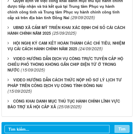
Quyết định về việc công khai danh mục thủ tục hành chính
được tiếp nhận và trả kết quả tại Trung tâm Phục vụ hành
chính công tỉnh và Trung tâm Phục vụ hành chính công tỉnh
(29/09/2025)
cấp xã trên địa bàn tỉnh Đồng Nai
UBND XÃ CẨM MỸ TRIỂN KHAI XÁC ĐỊNH CHỈ SỐ CẢI CÁCH
(25/09/2025)
HÀNH CHÍNH NĂM 2025
HỘI NGHỊ KÝ CAM KẾT HOÀN THÀNH CÁC CHỈ TIÊU, NHIỆM
(24/09/2025)
VỤ CẢI CÁCH HÀNH CHÍNH NĂM 2025
VIDEO HƯỚNG DẪN DỊCH VỤ CÔNG TRỰC TUYẾN CẤP HỘ
CHIẾU PHỔ THÔNG KHÔNG GẮN CHIP ĐIỆN TỬ Ở TRONG
(15/09/2025)
NƯỚC
VIDEO HƯỚNG DẪN CÁCH THỨC NỘP HỒ SƠ LÝ LỊCH TƯ
PHÁP TRÊN CỔNG DỊCH VỤ CÔNG TỈNH ĐỒNG NAI
(15/09/2025)
CÔNG KHAI DANH MỤC THỦ TỤC HÀNH CHÍNH LĨNH VỰC
(25/08/2025)
BẢO TRỢ XÃ HỘI CẤP XÃ
Tìm