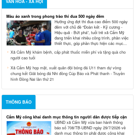
VĂN HOÁ - XÃ HỘI
Màu áo xanh trong phong trào thi đua 500 ngày đêm
Hưởng ứng đợt thi đua cao điểm 500 ngày
đêm với chủ đề “Đoàn kết - Kỷ cương -
Hiệu quả - Bứt phá”, tuổi trẻ xã Cẩm Mỹ
đang triển khai nhiều công trình, phần việc
thiết thực, góp phần thực hiện các mục...
Xã Cẩm Mỹ khám bệnh, cấp phát thuốc miễn phí và tặng quà cho
người cao tuổi
Xã Cẩm Mỹ họp mặt, xuất quân đội bóng đá U11 tham dự vòng
chung kết Giải bóng đá Nhi đồng Cúp Báo và Phát thanh - Truyền
hình Đồng Nai lần thứ 21
THÔNG BÁO
Cẩm Mỹ công khai danh mục thông tin người dân được tiếp cận
UBND xã Cẩm Mỹ vừa ban hành thông
báo số 708/TB-UBND ngày 29/7/2026 về
danh mục thông tin phải được công khai