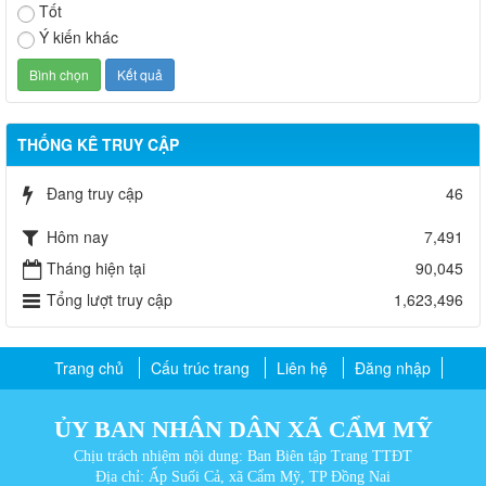
Tốt
Ý kiến khác
THỐNG KÊ TRUY CẬP
Đang truy cập
46
Hôm nay
7,491
Tháng hiện tại
90,045
Tổng lượt truy cập
1,623,496
Trang chủ
Cấu trúc trang
Liên hệ
Đăng nhập
ỦY BAN NHÂN DÂN XÃ CẨM MỸ
Chịu trách nhiệm nội dung: Ban Biên tập Trang TTĐT
Địa chỉ: Ấp Suối Cả, xã Cẩm Mỹ, TP Đồng Nai