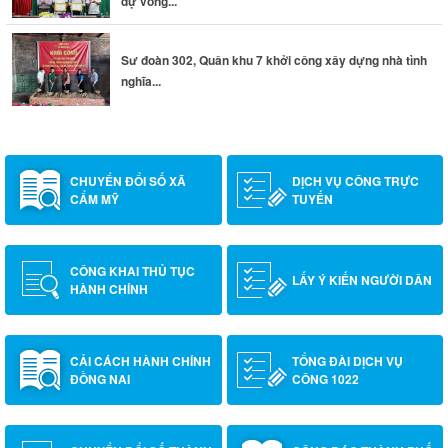
dự vòng...
Sư đoàn 302, Quân khu 7 khởi công xây dựng nhà tình
nghĩa...
CHUYỂN ĐỔI SỐ XÃ
DỊCH VỤ CÔNG TRỰC
CẨM MỸ
TUYẾN
CÔNG KHAI THỦ TỤC
LẤY Ý KIẾN NGƯỜI DÂN
HÀNH CHÍNH
CẢI CÁCH HÀNH CHÍNH
TỔNG ĐÀI DỊCH VỤ
ĐỒNG NAI
CÔNG 1022