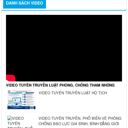
DANH SÁCH VIDEO
VIDEO TUYÊN TRUYỀN LUẬT PHÒNG, CHỐNG THAM NHŨNG
VIDEO TUYÊN TRUYỀN LUẬT HỘ TỊCH
VIDEO TUYÊN TRUYỀN, PHỔ BIẾN VỀ PHÒNG
CHỐNG BẠO LỰC GIA ĐÌNH, BÌNH ĐẲNG GIỚI