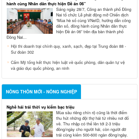
hành cùng Nhân dân thực hiện Đề án 06”
Sáng ngày 28/7, Công an thành phố Đồng
Nai tổ chức Lễ phát động mở Chiến dịch
“Mùa hè số cùng VNeID, hướng dẫn công
dân số, đồng hành cùng Nhân dân thực
hiện Đề án 06” trên địa bàn thành phố
Đồng Nai...
Hội thi doanh trại chính quy, xanh, sạch, đẹp tại Trung đoàn 88 -
Sư đoàn 302
Cẩm Mỹ tổng kết thực hiện luật về quốc phòng, dân quân tự vệ
và giáo dục quốc phòng, an ninh
NÔNG THÔN MỚI - NÔNG NGHIỆP
Nghề hái trái thời vụ kiếm bạc triệu
Mùa sầu riêng chín rộ cũng là thời điểm
thu hút những đội thợ hái từ nhiều nơi đổ
về. Thu nhập có thể lên tới 2-3 triệu
đồng/ngày cho người hái, còn người đỡ
trái cũng kiếm 500-600 ngàn đồng/ngày.