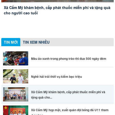
Màu áo xanh trong phong trào thi đua 500 ngày đêm
Nghề hái trái thời vụ kiếm bạc triệu
Xã Cẩm Mỹ khám bệnh, cấp phát thuốc miễn phí và tặng quà
Xã Cẩm Mỹ họp mặt, xuất quân đội bóng đá U11 tham dự
cho người cao tuổi
vòng chung kết Giải bóng đá Nhi đồng Cúp Báo và Phát
thanh - Truyền hình Đồng Nai lần thứ 21
Sư đoàn 302, Quân khu 7 khởi công xây dựng nhà tình
nghĩa cho hộ khó khăn về nhà ở
TIN MỚI
TIN XEM NHIỀU
Màu áo xanh trong phong trào thi đua 500 ngày đêm
Nghề hái trái thời vụ kiếm bạc triệu
Xã Cẩm Mỹ khám bệnh, cấp phát thuốc miễn phí và
tặng quà cho...
Xã Cẩm Mỹ họp mặt, xuất quân đội bóng đá U11 tham