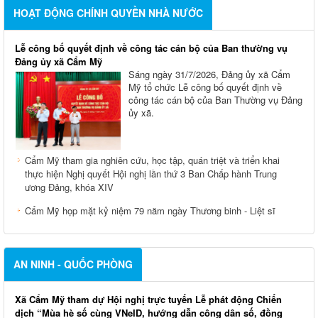
HOẠT ĐỘNG CHÍNH QUYỀN NHÀ NƯỚC
Lễ công bố quyết định về công tác cán bộ của Ban thường vụ
Đảng ủy xã Cẩm Mỹ
Sáng ngày 31/7/2026, Đảng ủy xã Cẩm
Mỹ tổ chức Lễ công bố quyết định về
công tác cán bộ của Ban Thường vụ Đảng
ủy xã.
Cẩm Mỹ tham gia nghiên cứu, học tập, quán triệt và triển khai
thực hiện Nghị quyết Hội nghị lần thứ 3 Ban Chấp hành Trung
ương Đảng, khóa XIV
Cẩm Mỹ họp mặt kỷ niệm 79 năm ngày Thương binh - Liệt sĩ
AN NINH - QUỐC PHÒNG
Xã Cẩm Mỹ tham dự Hội nghị trực tuyến Lễ phát động Chiến
dịch “Mùa hè số cùng VNeID, hướng dẫn công dân số, đồng