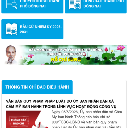
CHUYỂN ĐỔI SỐ THÀNH
CÔNG BÁO THÀNH PHỐ
PHỐ ĐỒNG NAI
ĐỒNG NAI
BẦU CỬ NHIỆM KỲ 2026-
2031
THÔNG TIN CHỈ ĐẠO ĐIỀU HÀNH
VĂN BẢN QUY PHẠM PHÁP LUẬT DO ỦY BAN NHÂN DÂN XÃ
CẨM MỸ BAN HÀNH TRONG LĨNH VỰC HOẠT ĐỘNG CÔNG VỤ
Ngày 05/5/2026, Ủy ban nhân dân xã Cẩm
Mỹ ban hành Thông cáo báo chí số
838/TCBC-UBND về văn bản quy phạm
pháp luật do Ủy ban nhân dân xã Cẩm Mỹ