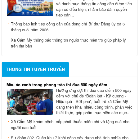
và danh mục thông tin công dân được tiếp
cận có điều kiện, nhằm bảo đảm quyền
tiếp cận...
Thông báo lịch tiếp công dân của đồng chí Bí thư Đảng ủy xã 6
tháng cuối năm 2026
Xã Cẩm Mỹ thông báo thông tin người thực hiện trợ giúp pháp lý
trên địa bàn
THÔNG TIN TUYÊN TRUYỀN
Màu áo xanh trong phong trào thi đua 500 ngày đêm
Hưởng ứng đợt thi đua cao điểm 500 ngày
đêm với chủ đề “Đoàn kết - Kỷ cương -
Hiệu quả - Bứt phá”, tuổi trẻ xã Cẩm Mỹ
đang triển khai nhiều công trình, phần việc
thiết thực, góp phần thực hiện các mục...
Xã Cẩm Mỹ khám bệnh, cấp phát thuốc miễn phí và tặng quà cho
người cao tuổi
Sư đoàn 302, Quân khu 7 khởi công xây dựng nhà tình nghĩa cho