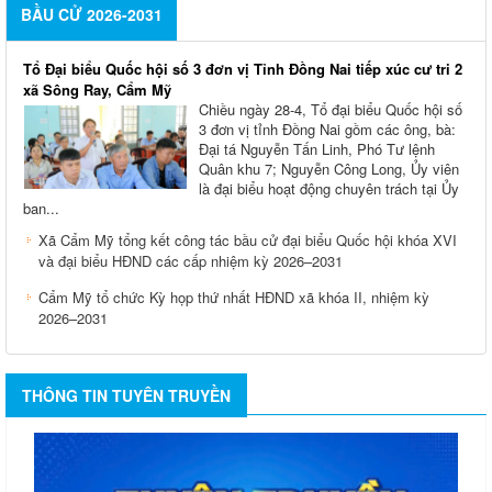
BẦU CỬ 2026-2031
Tổ Đại biểu Quốc hội số 3 đơn vị Tỉnh Đồng Nai tiếp xúc cư tri 2
xã Sông Ray, Cẩm Mỹ
Chiều ngày 28-4, Tổ đại biểu Quốc hội số
3 đơn vị tỉnh Đồng Nai gồm các ông, bà:
Đại tá Nguyễn Tấn Linh, Phó Tư lệnh
Quân khu 7; Nguyễn Công Long, Ủy viên
là đại biểu hoạt động chuyên trách tại Ủy
ban...
Xã Cẩm Mỹ tổng kết công tác bầu cử đại biểu Quốc hội khóa XVI
và đại biểu HĐND các cấp nhiệm kỳ 2026–2031
Cẩm Mỹ tổ chức Kỳ họp thứ nhất HĐND xã khóa II, nhiệm kỳ
2026–2031
THÔNG TIN TUYÊN TRUYỀN