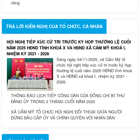
riêng
TRẢ LỜI KIẾN NGHỊ CỦA TỔ CHỨC, CÁ NHÂN
HỘI NGHỊ TIẾP XÚC CỬ TRI TRƯỚC KỲ HỌP THƯỜNG LỆ CUỐI
NĂM 2025 HĐND TỈNH KHOÁ X VÀ HĐND XÃ CẨM MỸ KHOÁ I,
NHIỆM KỲ 2021 - 2026
Sáng ngày 04/11/2025, xã Cẩm Mỹ tổ
chức hội nghị tiếp xúc cử tri trước kỳ họp
thường lệ cuối năm 2025 HĐND tỉnh khoá
X và HĐND xã khoá I, nhiệm kỳ 2021 -
2026.
THÔNG BÁO LỊCH TIẾP CÔNG DÂN CỦA ĐỒNG CHÍ BÍ THƯ
ĐẢNG ỦY TRONG 3 THÁNG CUỐI NĂM 2025
XÃ CẨM MỸ TỔ CHỨC HỘI NGHỊ ĐỐI THOẠI GIỮA NGƯỜI
ĐỨNG ĐẦU CẤP ỦY VÀ CHÍNH QUYỀN VỚI NHÂN DÂN