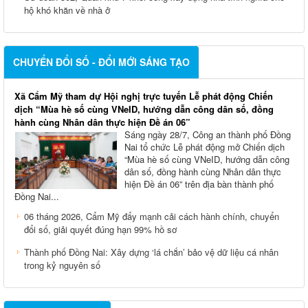
hộ khó khăn về nhà ở
CHUYỂN ĐỔI SỐ - ĐỔI MỚI SÁNG TẠO
Xã Cẩm Mỹ tham dự Hội nghị trực tuyến Lễ phát động Chiến
dịch “Mùa hè số cùng VNeID, hướng dẫn công dân số, đồng
hành cùng Nhân dân thực hiện Đề án 06”
Sáng ngày 28/7, Công an thành phố Đồng
Nai tổ chức Lễ phát động mở Chiến dịch
“Mùa hè số cùng VNeID, hướng dẫn công
dân số, đồng hành cùng Nhân dân thực
hiện Đề án 06” trên địa bàn thành phố
Đồng Nai...
06 tháng 2026, Cẩm Mỹ đẩy mạnh cải cách hành chính, chuyển
đổi số, giải quyết đúng hạn 99% hồ sơ
Thành phố Đồng Nai: Xây dựng ‘lá chắn’ bảo vệ dữ liệu cá nhân
trong kỷ nguyên số