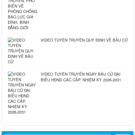
VIDEO TUYÊN TRUYỀN QUY ĐỊNH VỀ BẦU CỬ
VIDEO TUYÊN TRUYỀN NGÀY BẦU CỬ ĐẠI
BIỂU HĐND CÁC CẤP, NHIỆM KỲ 2026-2031