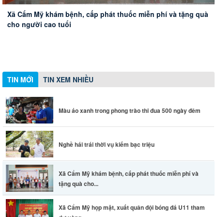
Màu áo xanh trong phong trào thi đua 500 ngày đêm
Nghề hái trái thời vụ kiếm bạc triệu
Xã Cẩm Mỹ khám bệnh, cấp phát thuốc miễn phí và tặng quà
Xã Cẩm Mỹ họp mặt, xuất quân đội bóng đá U11 tham dự
cho người cao tuổi
vòng chung kết Giải bóng đá Nhi đồng Cúp Báo và Phát
thanh - Truyền hình Đồng Nai lần thứ 21
Sư đoàn 302, Quân khu 7 khởi công xây dựng nhà tình
nghĩa cho hộ khó khăn về nhà ở
TIN MỚI
TIN XEM NHIỀU
Màu áo xanh trong phong trào thi đua 500 ngày đêm
Nghề hái trái thời vụ kiếm bạc triệu
Xã Cẩm Mỹ khám bệnh, cấp phát thuốc miễn phí và
tặng quà cho...
Xã Cẩm Mỹ họp mặt, xuất quân đội bóng đá U11 tham