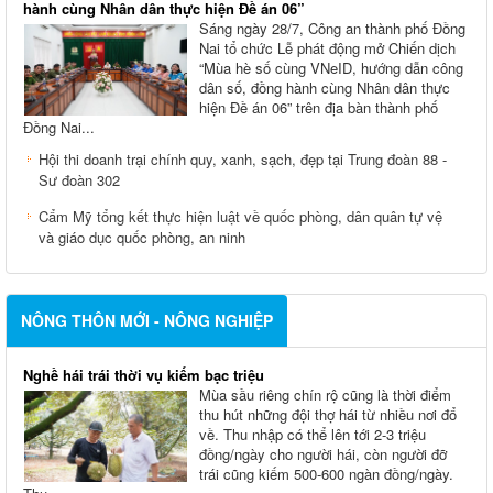
hành cùng Nhân dân thực hiện Đề án 06”
Sáng ngày 28/7, Công an thành phố Đồng
Nai tổ chức Lễ phát động mở Chiến dịch
“Mùa hè số cùng VNeID, hướng dẫn công
dân số, đồng hành cùng Nhân dân thực
hiện Đề án 06” trên địa bàn thành phố
Đồng Nai...
Hội thi doanh trại chính quy, xanh, sạch, đẹp tại Trung đoàn 88 -
Sư đoàn 302
Cẩm Mỹ tổng kết thực hiện luật về quốc phòng, dân quân tự vệ
và giáo dục quốc phòng, an ninh
NÔNG THÔN MỚI - NÔNG NGHIỆP
Nghề hái trái thời vụ kiếm bạc triệu
Mùa sầu riêng chín rộ cũng là thời điểm
thu hút những đội thợ hái từ nhiều nơi đổ
về. Thu nhập có thể lên tới 2-3 triệu
đồng/ngày cho người hái, còn người đỡ
trái cũng kiếm 500-600 ngàn đồng/ngày.