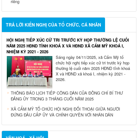
riêng
TRẢ LỜI KIẾN NGHỊ CỦA TỔ CHỨC, CÁ NHÂN
HỘI NGHỊ TIẾP XÚC CỬ TRI TRƯỚC KỲ HỌP THƯỜNG LỆ CUỐI
NĂM 2025 HĐND TỈNH KHOÁ X VÀ HĐND XÃ CẨM MỸ KHOÁ I,
NHIỆM KỲ 2021 - 2026
Sáng ngày 04/11/2025, xã Cẩm Mỹ tổ
chức hội nghị tiếp xúc cử tri trước kỳ họp
thường lệ cuối năm 2025 HĐND tỉnh khoá
X và HĐND xã khoá I, nhiệm kỳ 2021 -
2026.
THÔNG BÁO LỊCH TIẾP CÔNG DÂN CỦA ĐỒNG CHÍ BÍ THƯ
ĐẢNG ỦY TRONG 3 THÁNG CUỐI NĂM 2025
XÃ CẨM MỸ TỔ CHỨC HỘI NGHỊ ĐỐI THOẠI GIỮA NGƯỜI
ĐỨNG ĐẦU CẤP ỦY VÀ CHÍNH QUYỀN VỚI NHÂN DÂN
VĂN HOÁ - XÃ HỘI