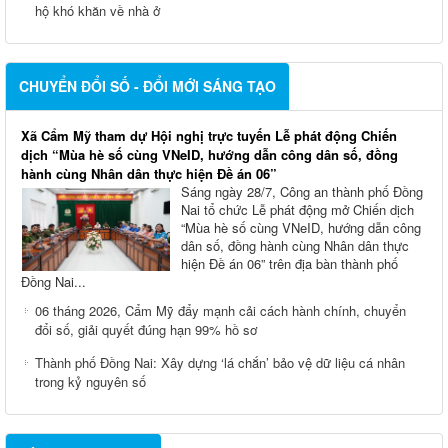
hộ khó khăn về nhà ở
CHUYỂN ĐỔI SỐ - ĐỔI MỚI SÁNG TẠO
Xã Cẩm Mỹ tham dự Hội nghị trực tuyến Lễ phát động Chiến
dịch “Mùa hè số cùng VNeID, hướng dẫn công dân số, đồng
hành cùng Nhân dân thực hiện Đề án 06”
Sáng ngày 28/7, Công an thành phố Đồng
Nai tổ chức Lễ phát động mở Chiến dịch
“Mùa hè số cùng VNeID, hướng dẫn công
dân số, đồng hành cùng Nhân dân thực
hiện Đề án 06” trên địa bàn thành phố
Đồng Nai...
06 tháng 2026, Cẩm Mỹ đẩy mạnh cải cách hành chính, chuyển
đổi số, giải quyết đúng hạn 99% hồ sơ
Thành phố Đồng Nai: Xây dựng ‘lá chắn’ bảo vệ dữ liệu cá nhân
trong kỷ nguyên số