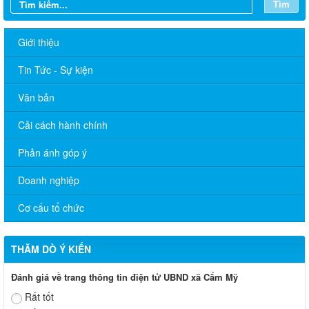
Tìm
Giới thiệu
Tin Tức - Sự kiện
Văn bản
Cải cách hành chính
Phản ánh góp ý
Doanh nghiệp
Cơ cấu tổ chức
THĂM DÒ Ý KIẾN
Đánh giá về trang thông tin điện tử UBND xã Cẩm Mỹ
Rất tốt