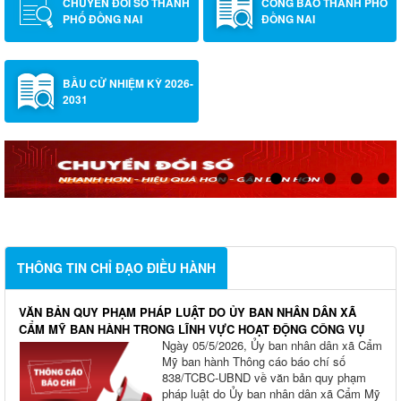
CHUYỂN ĐỔI SỐ THÀNH
CÔNG BÁO THÀNH PHỐ
PHỐ ĐỒNG NAI
ĐỒNG NAI
BẦU CỬ NHIỆM KỲ 2026-
2031
THÔNG TIN CHỈ ĐẠO ĐIỀU HÀNH
VĂN BẢN QUY PHẠM PHÁP LUẬT DO ỦY BAN NHÂN DÂN XÃ
CẨM MỸ BAN HÀNH TRONG LĨNH VỰC HOẠT ĐỘNG CÔNG VỤ
Ngày 05/5/2026, Ủy ban nhân dân xã Cẩm
Mỹ ban hành Thông cáo báo chí số
838/TCBC-UBND về văn bản quy phạm
pháp luật do Ủy ban nhân dân xã Cẩm Mỹ