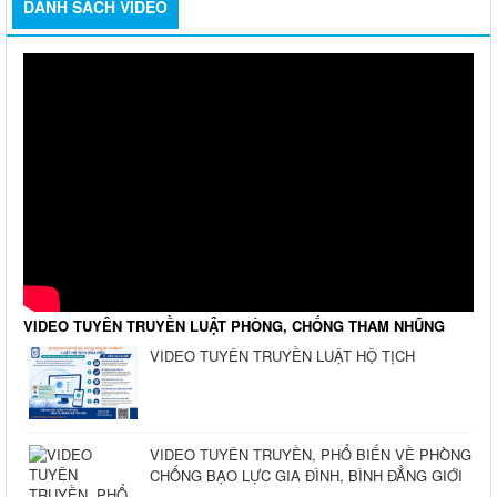
DANH SÁCH VIDEO
VIDEO TUYÊN TRUYỀN LUẬT PHÒNG, CHỐNG THAM NHŨNG
VIDEO TUYÊN TRUYỀN LUẬT HỘ TỊCH
VIDEO TUYÊN TRUYỀN, PHỔ BIẾN VỀ PHÒNG
CHỐNG BẠO LỰC GIA ĐÌNH, BÌNH ĐẲNG GIỚI