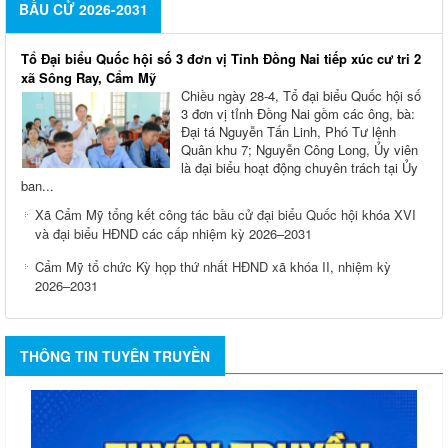
BẦU CỬ 2026-2031
Tổ Đại biểu Quốc hội số 3 đơn vị Tỉnh Đồng Nai tiếp xúc cư tri 2
xã Sông Ray, Cẩm Mỹ
Chiều ngày 28-4, Tổ đại biểu Quốc hội số
3 đơn vị tỉnh Đồng Nai gồm các ông, bà:
Đại tá Nguyễn Tấn Linh, Phó Tư lệnh
Quân khu 7; Nguyễn Công Long, Ủy viên
là đại biểu hoạt động chuyên trách tại Ủy
ban...
Xã Cẩm Mỹ tổng kết công tác bầu cử đại biểu Quốc hội khóa XVI
và đại biểu HĐND các cấp nhiệm kỳ 2026–2031
Cẩm Mỹ tổ chức Kỳ họp thứ nhất HĐND xã khóa II, nhiệm kỳ
2026–2031
THÔNG TIN TUYÊN TRUYỀN