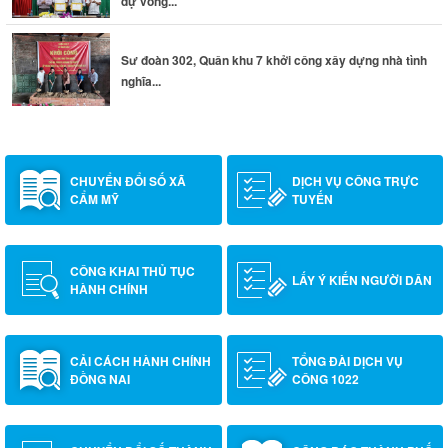
dự vòng...
Sư đoàn 302, Quân khu 7 khởi công xây dựng nhà tình
nghĩa...
CHUYỂN ĐỔI SỐ XÃ
DỊCH VỤ CÔNG TRỰC
CẨM MỸ
TUYẾN
CÔNG KHAI THỦ TỤC
LẤY Ý KIẾN NGƯỜI DÂN
HÀNH CHÍNH
CẢI CÁCH HÀNH CHÍNH
TỔNG ĐÀI DỊCH VỤ
ĐỒNG NAI
CÔNG 1022