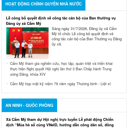
HOẠT ĐỘNG CHÍNH QUYỀN NHÀ NƯỚC
Lễ công bố quyết định về công tác cán bộ của Ban thường vụ
Đảng ủy xã Cẩm Mỹ
Sáng ngày 31/7/2026, Đảng ủy xã Cẩm
Mỹ tổ chức Lễ công bố quyết định về
công tác cán bộ của Ban Thường vụ Đảng
ủy xã.
Cẩm Mỹ tham gia nghiên cứu, học tập, quán triệt và triển khai
thực hiện Nghị quyết Hội nghị lần thứ 3 Ban Chấp hành Trung
ương Đảng, khóa XIV
Cẩm Mỹ họp mặt kỷ niệm 79 năm ngày Thương binh - Liệt sĩ
AN NINH - QUỐC PHÒNG
Xã Cẩm Mỹ tham dự Hội nghị trực tuyến Lễ phát động Chiến
dịch “Mùa hè số cùng VNeID, hướng dẫn công dân số, đồng