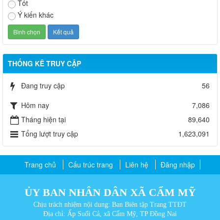
Tốt
Ý kiến khác
THỐNG KÊ TRUY CẬP
Đang truy cập
56
Hôm nay
7,086
Tháng hiện tại
89,640
Tổng lượt truy cập
1,623,091
Trang chủ
Cấu trúc trang
Liên hệ
Đăng nhập
ỦY BAN NHÂN DÂN XÃ CẨM MỸ
Chịu trách nhiệm nội dung: Ban Biên tập Trang TTĐT
Địa chỉ: Ấp Suối Cả, xã Cẩm Mỹ, TP Đồng Nai