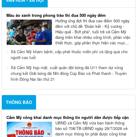
Màu áo xanh trong phong trào thi đua 500 ngày đêm
Hưởng ứng đợt thi đua cao điểm 500 ngày
đêm với chủ đề “Đoàn kết - Kỷ cương -
Hiệu quả - Bứt phá”, tuổi trẻ xã Cẩm Mỹ
đang triển khai nhiều công trình, phần việc
thiết thực, góp phần thực hiện các mục...
Xã Cẩm Mỹ khám bệnh, cấp phát thuốc miễn phí và tặng quà cho
người cao tuổi
Xã Cẩm Mỹ họp mặt, xuất quân đội bóng đá U11 tham dự vòng
chung kết Giải bóng đá Nhi đồng Cúp Báo và Phát thanh - Truyền
hình Đồng Nai lần thứ 21
THÔNG BÁO
Cẩm Mỹ công khai danh mục thông tin người dân được tiếp cận
UBND xã Cẩm Mỹ vừa ban hành thông
báo số 708/TB-UBND ngày 29/7/2026 về
danh mục thông tin phải được công khai