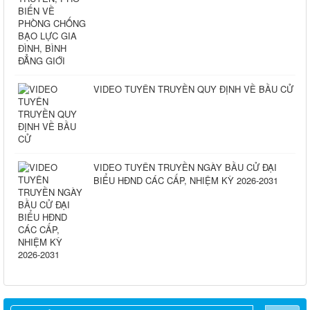
VIDEO TUYÊN TRUYỀN QUY ĐỊNH VỀ BẦU CỬ
VIDEO TUYÊN TRUYỀN NGÀY BẦU CỬ ĐẠI
BIỂU HĐND CÁC CẤP, NHIỆM KỲ 2026-2031