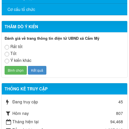
Cơ cấu tổ chức
THĂM DÒ Ý KIẾN
Đánh giá về trang thông tin điện tử UBND xã Cẩm Mỹ
Rất tốt
Tốt
Ý kiến khác
THỐNG KÊ TRUY CẬP
Đang truy cập
45
Hôm nay
807
Tháng hiện tại
94,468