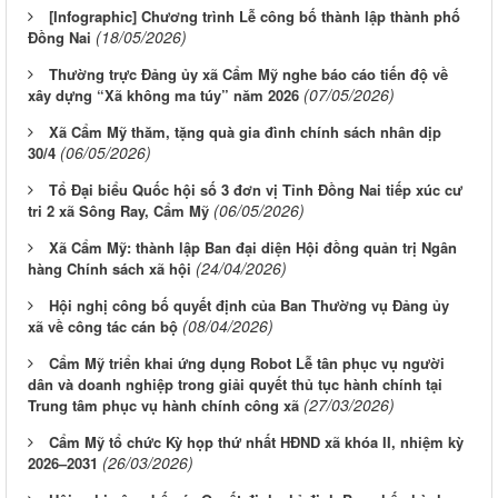
[Infographic] Chương trình Lễ công bố thành lập thành phố
(18/05/2026)
Đồng Nai
Thường trực Đảng ủy xã Cẩm Mỹ nghe báo cáo tiến độ về
(07/05/2026)
xây dựng “Xã không ma túy” năm 2026
Xã Cẩm Mỹ thăm, tặng quà gia đình chính sách nhân dịp
(06/05/2026)
30/4
Tổ Đại biểu Quốc hội số 3 đơn vị Tỉnh Đồng Nai tiếp xúc cư
(06/05/2026)
tri 2 xã Sông Ray, Cẩm Mỹ
Xã Cẩm Mỹ: thành lập Ban đại diện Hội đồng quản trị Ngân
(24/04/2026)
hàng Chính sách xã hội
Hội nghị công bố quyết định của Ban Thường vụ Đảng ủy
(08/04/2026)
xã về công tác cán bộ
Cẩm Mỹ triển khai ứng dụng Robot Lễ tân phục vụ người
dân và doanh nghiệp trong giải quyết thủ tục hành chính tại
(27/03/2026)
Trung tâm phục vụ hành chính công xã
Cẩm Mỹ tổ chức Kỳ họp thứ nhất HĐND xã khóa II, nhiệm kỳ
(26/03/2026)
2026–2031