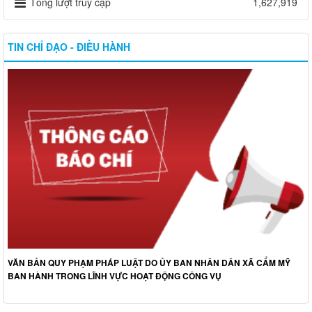
Tổng lượt truy cập
1,627,919
TIN CHỈ ĐẠO - ĐIỀU HÀNH
VĂN BẢN QUY PHẠM PHÁP LUẬT DO ỦY BAN NHÂN DÂN XÃ CẨM MỸ
BAN HÀNH TRONG LĨNH VỰC HOẠT ĐỘNG CÔNG VỤ