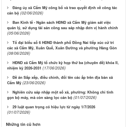
Đảng ủy xã Cẩm Mỹ công bố và trao quyết định về công tác
(02/06/2026)
cán bộ
Ban Kinh tế - Ngân sách HĐND xã Cẩm Mỹ giám sát việc
quản lý, sử dụng tài sản công sau sáp nhập đơn vị hành chính
(05/06/2026)
Tổ đại biểu số 6 HĐND thành phố Đồng Nai tiếp xúc cử tri
các xã Cẩm Mỹ, Xuân Quế, Xuân Đường và phường Hàng Gòn
(08/06/2026)
HĐND xã Cẩm Mỹ tổ chức kỳ họp thứ ba (chuyên đề) khóa II,
(17/06/2026)
nhiệm kỳ 2026-2031
Đề án Sắp xếp, điều chỉnh, đổi tên các ấp trên địa bàn xã
(23/06/2026)
Cẩm Mỹ
Nghiên cứu sáp nhập một số xã, phường: Không chỉ tinh
(01/07/2026)
gọn bộ máy, mà còn sàng lọc cán bộ
29 luật quan trọng có hiệu lực từ ngày 1/7/2026
(01/07/2026)
Những tin cũ hơn