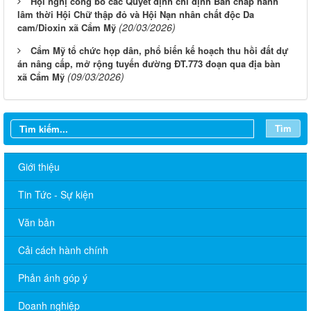
Hội nghị công bố các Quyết định chỉ định Ban chấp hành
lâm thời Hội Chữ thập đỏ và Hội Nạn nhân chất độc Da
(20/03/2026)
cam/Dioxin xã Cẩm Mỹ
Cẩm Mỹ tổ chức họp dân, phổ biến kế hoạch thu hồi đất dự
án nâng cấp, mở rộng tuyến đường ĐT.773 đoạn qua địa bàn
(09/03/2026)
xã Cẩm Mỹ
Tìm
Giới thiệu
Tin Tức - Sự kiện
Văn bản
Cải cách hành chính
Phản ánh góp ý
Doanh nghiệp