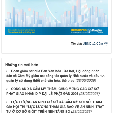
Tác giả:
UBND xã Cẩm Mỹ
Những tin mới hơn
Đoàn giám sát của Ban Văn hóa - Xã hội, Hội đồng nhân
dân xã Cẩm Mỹ giám sát công tác quản lý Nhà nước về đầu tư,
(28/05/2026)
quản lý sử dụng thiết chế văn hóa, thể thao
CÔNG AN XÃ CẨM MỸ THĂM, CHÚC MỪNG CÁC CƠ SỞ
(28/05/2026)
PHẬT GIÁO NHÂN DỊP ĐẠI LỄ PHẬT ĐẢN 2026
LỰC LƯỢNG AN NINH CƠ SỞ XÃ CẨM MỸ SÔI NỔI THAM
GIA HỘI THI “LỰC LƯỢNG THAM GIA BẢO VỆ AN NINH, TRẬT
(29/05/2026)
TỰ Ở CƠ SỞ GIỎI” TRÊN NỀN TẢNG SỐ