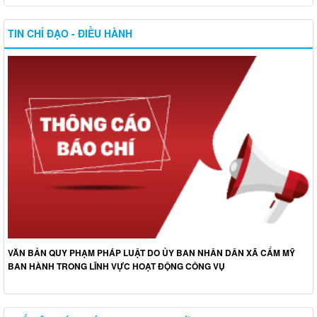
TIN CHỈ ĐẠO - ĐIỀU HÀNH
VĂN BẢN QUY PHẠM PHÁP LUẬT DO ỦY BAN NHÂN DÂN XÃ CẨM MỸ
BAN HÀNH TRONG LĨNH VỰC HOẠT ĐỘNG CÔNG VỤ