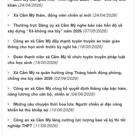
(24/04/2026)
khăn
(24/04/2026)
Xã Cẩm Mỹ thăm, động viên chiến sĩ mới
Thường trực Đảng ủy xã Cẩm Mỹ nghe báo cáo tiến độ về
(07/05/2026)
xây dựng “Xã không ma túy” năm 2026
Công an xã Cẩm Mỹ đẩy mạnh tuyên truyền an toàn giao
(18/05/2026)
thông cho học sinh trước kỳ nghỉ hè
Đoàn thanh niên xã Cẩm Mỹ tổ chức tuyên truyền pháp luật
(19/05/2026)
cho học sinh
Xã Cẩm Mỹ ra quân hưởng ứng Tháng hành động phòng,
(02/06/2026)
chống ma túy năm 2026
Công an xã Cẩm Mỹ công bố quyết định thăng cấp bậc hàm,
(04/06/2026)
nâng lương cho cán bộ, chiến sĩ
Những câu chuyện thời hoa lửa: Người chiến sĩ đặc công
(10/06/2026)
khiến kẻ thù khiếp sợ
Công an xã Cẩm Mỹ tăng cường lực lượng bảo vệ kỳ thi tốt
(11/06/2026)
nghiệp THPT