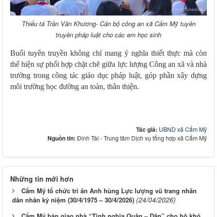
Thiếu tá Trần Văn Khương- Cán bộ công an xã Cẩm Mỹ tuyên
truyền pháp luật cho các em học sinh
Buổi tuyên truyền không chỉ mang ý nghĩa thiết thực mà còn
thể hiện sự phối hợp chặt chẽ giữa lực lượng Công an xã và nhà
trường trong công tác giáo dục pháp luật, góp phần xây dựng
môi trường học đường an toàn, thân thiện.
Tác giả:
UBND xã Cẩm Mỹ
Nguồn tin:
Đinh Tài - Trung tâm Dịch vụ tổng hợp xã Cẩm Mỹ
Những tin mới hơn
Cẩm Mỹ tổ chức tri ân Anh hùng Lực lượng vũ trang nhân
(24/04/2026)
dân nhân kỷ niệm (30/4/1975 – 30/4/2026)
Cẩm Mỹ bàn giao nhà “Tình nghĩa Quân – Dân” cho hộ khó