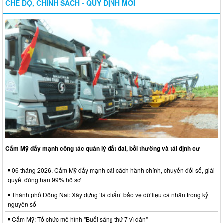
CHẾ ĐỘ, CHÍNH SÁCH - QUY ĐỊNH MỚI
Cẩm Mỹ đẩy mạnh công tác quản lý đất đai, bồi thường và tái định cư
06 tháng 2026, Cẩm Mỹ đẩy mạnh cải cách hành chính, chuyển đổi số, giải
quyết đúng hạn 99% hồ sơ
Thành phố Đồng Nai: Xây dựng ‘lá chắn’ bảo vệ dữ liệu cá nhân trong kỷ
nguyên số
Cẩm Mỹ: Tổ chức mô hình "Buổi sáng thứ 7 vì dân"