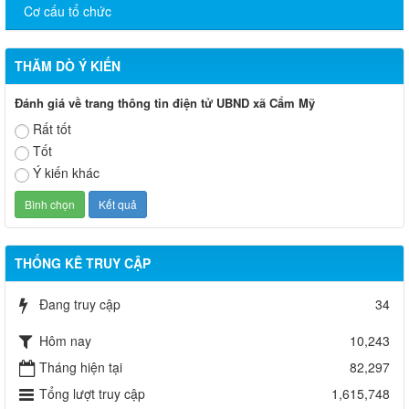
Cơ cấu tổ chức
THĂM DÒ Ý KIẾN
Đánh giá về trang thông tin điện tử UBND xã Cẩm Mỹ
Rất tốt
Tốt
Ý kiến khác
THỐNG KÊ TRUY CẬP
Đang truy cập
34
Hôm nay
10,243
Tháng hiện tại
82,297
Tổng lượt truy cập
1,615,748