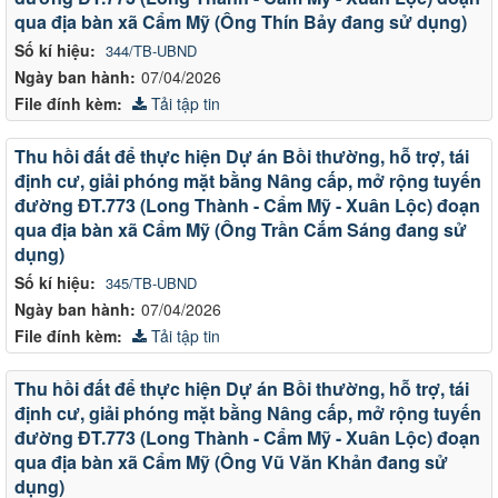
qua địa bàn xã Cẩm Mỹ (Ông Thín Bảy đang sử dụng)
Số kí hiệu:
344/TB-UBND
Ngày ban hành:
07/04/2026
File đính kèm:
Tải tập tin
Thu hồi đất để thực hiện Dự án Bồi thường, hỗ trợ, tái
định cư, giải phóng mặt bằng Nâng cấp, mở rộng tuyến
đường ĐT.773 (Long Thành - Cẩm Mỹ - Xuân Lộc) đoạn
qua địa bàn xã Cẩm Mỹ (Ông Trần Cắm Sáng đang sử
dụng)
Số kí hiệu:
345/TB-UBND
Ngày ban hành:
07/04/2026
File đính kèm:
Tải tập tin
Thu hồi đất để thực hiện Dự án Bồi thường, hỗ trợ, tái
định cư, giải phóng mặt bằng Nâng cấp, mở rộng tuyến
đường ĐT.773 (Long Thành - Cẩm Mỹ - Xuân Lộc) đoạn
qua địa bàn xã Cẩm Mỹ (Ông Vũ Văn Khản đang sử
dụng)