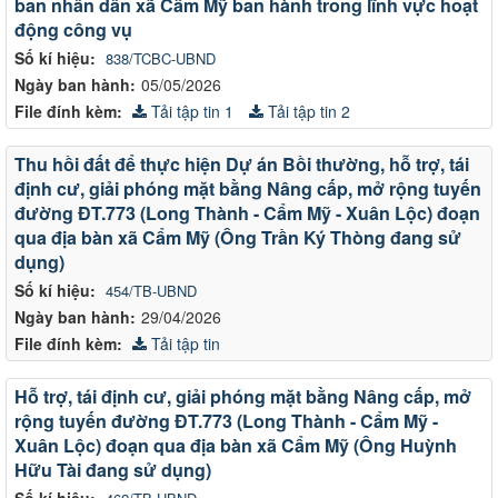
ban nhân dân xã Cẩm Mỹ ban hành trong lĩnh vực hoạt
động công vụ
Số kí hiệu:
838/TCBC-UBND
Ngày ban hành:
05/05/2026
File đính kèm:
Tải tập tin 1
Tải tập tin 2
Thu hồi đất để thực hiện Dự án Bồi thường, hỗ trợ, tái
định cư, giải phóng mặt bằng Nâng cấp, mở rộng tuyến
đường ĐT.773 (Long Thành - Cẩm Mỹ - Xuân Lộc) đoạn
qua địa bàn xã Cẩm Mỹ (Ông Trần Ký Thòng đang sử
dụng)
Số kí hiệu:
454/TB-UBND
Ngày ban hành:
29/04/2026
File đính kèm:
Tải tập tin
Hỗ trợ, tái định cư, giải phóng mặt bằng Nâng cấp, mở
rộng tuyến đường ĐT.773 (Long Thành - Cẩm Mỹ -
Xuân Lộc) đoạn qua địa bàn xã Cẩm Mỹ (Ông Huỳnh
Hữu Tài đang sử dụng)
Số kí hiệu: