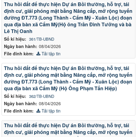
Thu hồi đất để thực hiện Dự án Bồi thường, hỗ trợ, tái
định cư, giải phóng mặt bằng Nâng cấp, mở rộng tuyến
đường ĐT.773 (Long Thành - Cẩm Mỹ - Xuân Lộc) đoạn
qua địa bàn xã Cẩm Mỹ(Hộ ông Trần Đình Tưởng và bà
Lê Thị Oanh
Số kí hiệu:
361/TB-UBND
Ngày ban hành:
08/04/2026
File đính kèm:
Tải tập tin
Thu hồi đất để thực hiện Dự án Bồi thường, hỗ trợ, tái
định cư, giải phóng mặt bằng Nâng cấp, mở rộng tuyến
đường ĐT.773 (Long Thành - Cẩm Mỹ - Xuân Lộc) đoạn
qua địa bàn xã Cẩm Mỹ (Hộ Ông Phạm Tấn Hiệp)
Số kí hiệu:
362/TB-UBND
Ngày ban hành:
08/04/2026
File đính kèm:
Tải tập tin
Thu hồi đất để thực hiện Dự án Bồi thường, hỗ trợ, tái
định cư, giải phóng mặt bằng Nâng cấp, mở rộng tuyến