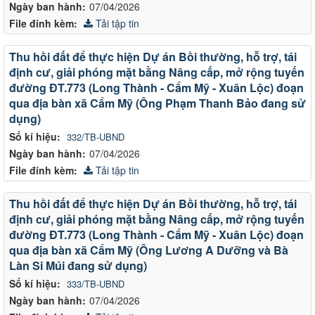
Ngày ban hành:
07/04/2026
File đính kèm:
Tải tập tin
Thu hồi đất để thực hiện Dự án Bồi thường, hỗ trợ, tái
định cư, giải phóng mặt bằng Nâng cấp, mở rộng tuyến
đường ĐT.773 (Long Thành - Cẩm Mỹ - Xuân Lộc) đoạn
qua địa bàn xã Cẩm Mỹ (Ông Phạm Thanh Bảo đang sử
dụng)
Số kí hiệu:
332/TB-UBND
Ngày ban hành:
07/04/2026
File đính kèm:
Tải tập tin
Thu hồi đất để thực hiện Dự án Bồi thường, hỗ trợ, tái
định cư, giải phóng mặt bằng Nâng cấp, mở rộng tuyến
đường ĐT.773 (Long Thành - Cẩm Mỹ - Xuân Lộc) đoạn
qua địa bàn xã Cẩm Mỹ (Ông Lương A Dưỡng và Bà
Làn Si Múi đang sử dụng)
Số kí hiệu:
333/TB-UBND
Ngày ban hành:
07/04/2026