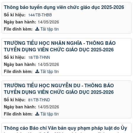
Thông báo tuyển dụng viên chức giáo dục 2025-2026
Số kí hiệu:
144/TB-THBB
Ngày ban hành:
14/05/2026
File đính kèm:
Tải tập tin
TRƯỜNG TIỂU HỌC NHÂN NGHĨA - THÔNG BÁO
TUYỂN DỤNG VIÊN CHỨC GIÁO DỤC 2025-2026
Số kí hiệu:
18/TB-THNN
Ngày ban hành:
14/05/2026
File đính kèm:
Tải tập tin
TRƯỜNG TIỂU HỌC NGUYỄN DU - THÔNG BÁO
TUYỂN DỤNG VIÊN CHỨC GIÁO DỤC 2025-2026
Số kí hiệu:
81/TB-THND
Ngày ban hành:
14/05/2026
File đính kèm:
Tải tập tin
Thông cáo Báo chí Văn bản quy phạm pháp luật do Ủy