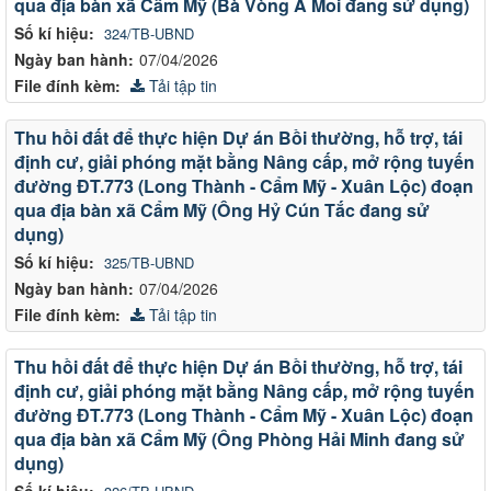
qua địa bàn xã Cẩm Mỹ (Bà Vòng A Moi đang sử dụng)
Số kí hiệu:
324/TB-UBND
Ngày ban hành:
07/04/2026
File đính kèm:
Tải tập tin
Thu hồi đất để thực hiện Dự án Bồi thường, hỗ trợ, tái
định cư, giải phóng mặt bằng Nâng cấp, mở rộng tuyến
đường ĐT.773 (Long Thành - Cẩm Mỹ - Xuân Lộc) đoạn
qua địa bàn xã Cẩm Mỹ (Ông Hỷ Cún Tắc đang sử
dụng)
Số kí hiệu:
325/TB-UBND
Ngày ban hành:
07/04/2026
File đính kèm:
Tải tập tin
Thu hồi đất để thực hiện Dự án Bồi thường, hỗ trợ, tái
định cư, giải phóng mặt bằng Nâng cấp, mở rộng tuyến
đường ĐT.773 (Long Thành - Cẩm Mỹ - Xuân Lộc) đoạn
qua địa bàn xã Cẩm Mỹ (Ông Phòng Hải Minh đang sử
dụng)
Số kí hiệu: