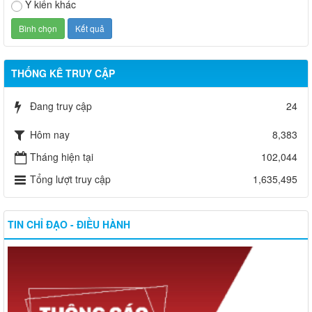
Ý kiến khác
THỐNG KÊ TRUY CẬP
Đang truy cập
24
Hôm nay
8,383
Tháng hiện tại
102,044
Tổng lượt truy cập
1,635,495
TIN CHỈ ĐẠO - ĐIỀU HÀNH