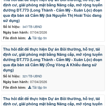
định cư, giải phóng mặt bằng Nâng cấp, mở rộng tuyến
đường ĐT.773 (Long Thành - Cẩm Mỹ - Xuân Lộc) đoạn
qua địa bàn xã Cẩm Mỹ (bà Nguyễn Thị Hoài Trúc đang
sử dụng)
Số kí hiệu:
347/TB-UBND
Ngày ban hành:
07/04/2026
File đính kèm:
Tải tập tin
Thu hồi đất để thực hiện Dự án Bồi thường, hỗ trợ, tái
định cư, giải phóng mặt bằng Nâng cấp, mở rộng tuyến
đường ĐT.773 (Long Thành - Cẩm Mỹ - Xuân Lộc) đoạn
qua địa bàn xã Cẩm Mỹ (Ông Vòng A Khiếu đang sử
dụng)
Số kí hiệu:
321/TB-UBND
Ngày ban hành:
07/04/2026
File đính kèm:
Tải tập tin
Thu hồi đất để thực hiện Dự án Bồi thường, hỗ trợ, tái
định cư, giải phóng mặt bằng Nâng cấp, mở rộng tuyến