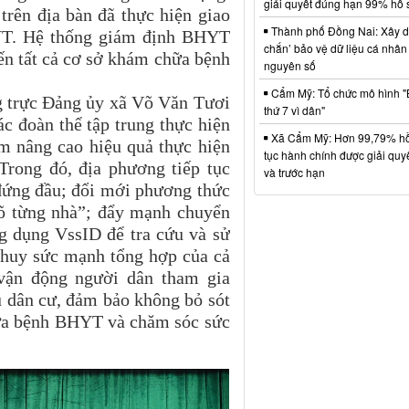
giải quyết đúng hạn 99% hồ 
rên địa bàn đã thực hiện giao
Thành phố Đồng Nai: Xây d
YT. Hệ thống giám định BHYT
chắn’ bảo vệ dữ liệu cá nhân 
đến tất cả cơ sở khám chữa bệnh
nguyên số
Cẩm Mỹ: Tổ chức mô hình "
ng trực Đảng ủy xã Võ Văn Tươi
thứ 7 vì dân"
c đoàn thể tập trung thực hiện
Xã Cẩm Mỹ: Hơn 99,79% hồ
m nâng cao hiệu quả thực hiện
tục hành chính được giải quy
rong đó, địa phương tiếp tục
và trước hạn
 đứng đầu; đổi mới phương thức
gõ từng nhà”; đẩy mạnh chuyển
g dụng VssID để tra cứu và sử
 huy sức mạnh tổng hợp của cả
, vận động người dân tham gia
 dân cư, đảm bảo không bỏ sót
hữa bệnh BHYT và chăm sóc sức