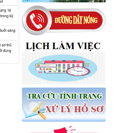
sơ
ựng ‘lá
trong kỷ
Buổi sáng
 sơ thủ
ết đúng