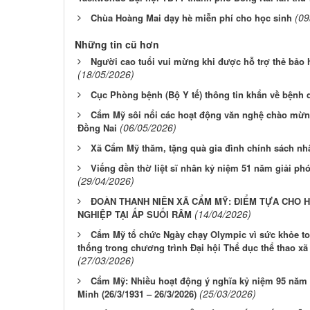
(09
Chùa Hoàng Mai dạy hè miễn phí cho học sinh
Những tin cũ hơn
Người cao tuổi vui mừng khi được hỗ trợ thẻ bảo h
(18/05/2026)
Cục Phòng bệnh (Bộ Y tế) thông tin khẩn về bệnh 
Cẩm Mỹ sôi nổi các hoạt động văn nghệ chào mừng 
(06/05/2026)
Đồng Nai
Xã Cẩm Mỹ thăm, tặng quà gia đình chính sách nhâ
Viếng đền thờ liệt sĩ nhân kỷ niệm 51 năm giải p
(29/04/2026)
ĐOÀN THANH NIÊN XÃ CẨM MỸ: ĐIỂM TỰA CHO 
(14/04/2026)
NGHIỆP TẠI ẤP SUỐI RÂM
Cẩm Mỹ tổ chức Ngày chạy Olympic vì sức khỏe toà
thống trong chương trình Đại hội Thể dục thể thao x
(27/03/2026)
Cẩm Mỹ: Nhiều hoạt động ý nghĩa kỷ niệm 95 năm
(25/03/2026)
Minh (26/3/1931 – 26/3/2026)