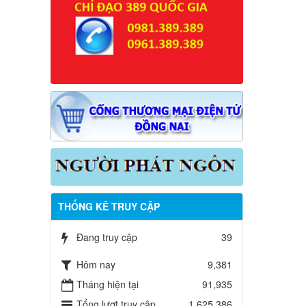
THỐNG KÊ TRUY CẬP
Đang truy cập
39
Hôm nay
9,381
Tháng hiện tại
91,935
Tổng lượt truy cập
1,625,386