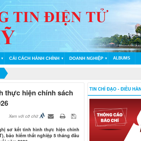
CẢI CÁCH HÀNH CHÍNH
DOANH NGHIỆP
ALBUMS
▼
▼
▼
TIN CHỈ ĐẠO - ĐIỀU HÀ
h thực hiện chính sách
026
Xem với cỡ chữ
ị sơ kết tình hình thực hiện chính
T), bảo hiểm thất nghiệp 5 tháng đầu