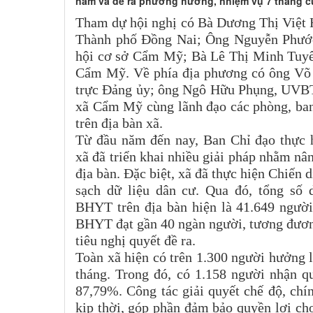
năm và đề ra phương hướng, nhiệm vụ 7 tháng c
Tham dự hội nghị có Bà Dương Thị Việt
Thành phố Đồng Nai; Ông Nguyễn Phướ
hội cơ sở Cẩm Mỹ; Bà Lê Thị Minh Tuyế
Cẩm Mỹ. Về phía địa phương có ông Võ
trực Đảng ủy; ông Ngô Hữu Phụng, UVB
xã Cẩm Mỹ cùng lãnh đạo các phòng, ba
trên địa bàn xã.
Từ đầu năm đến nay, Ban Chỉ đạo thực
xã đã triển khai nhiều giải pháp nhằm nâ
địa bàn. Đặc biệt, xã đã thực hiện Chiến 
sạch dữ liệu dân cư. Qua đó, tổng số 
BHYT trên địa bàn hiện là 41.649 người
BHYT đạt gần 40 ngàn người, tương đương
tiêu nghị quyết đề ra.
Toàn xã hiện có trên 1.300 người hưởng
tháng. Trong đó, có 1.158 người nhận qu
87,79%. Công tác giải quyết chế độ, chí
kịp thời, góp phần đảm bảo quyền lợi ch