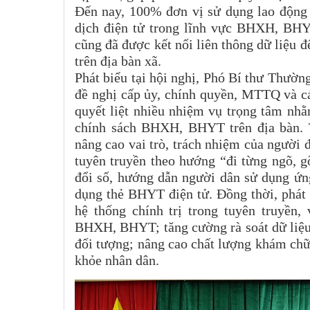
Đến nay, 100% đơn vị sử dụng lao động t
dịch điện tử trong lĩnh vực BHXH, BH
cũng đã được kết nối liên thông dữ liệu 
trên địa bàn xã.
Phát biểu tại hội nghị, Phó Bí thư Thườ
đề nghị cấp ủy, chính quyền, MTTQ và cá
quyết liệt nhiều nhiệm vụ trọng tâm nhằ
chính sách BHXH, BHYT trên địa bàn. T
nâng cao vai trò, trách nhiệm của người
tuyên truyền theo hướng “đi từng ngõ, 
đổi số, hướng dẫn người dân sử dụng ứn
dụng thẻ BHYT điện tử. Đồng thời, phát
hệ thống chính trị trong tuyên truyền
BHXH, BHYT; tăng cường rà soát dữ liệu
đối tượng; nâng cao chất lượng khám c
khỏe nhân dân.