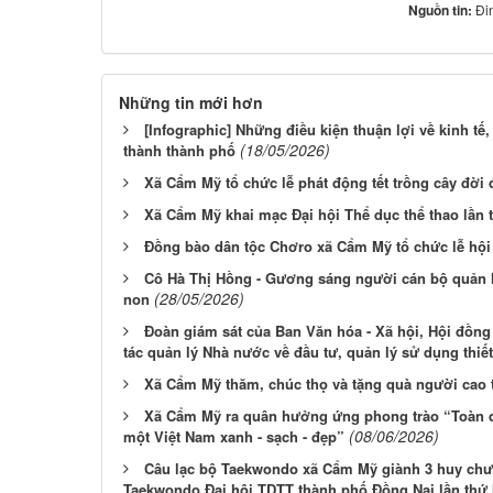
Nguồn tin:
Đi
Những tin mới hơn
[Infographic] Những điều kiện thuận lợi về kinh tế,
(18/05/2026)
thành thành phố
Xã Cẩm Mỹ tổ chức lễ phát động tết trồng cây đời
Xã Cẩm Mỹ khai mạc Đại hội Thể dục thể thao lần 
Đồng bào dân tộc Chơro xã Cẩm Mỹ tổ chức lễ hộ
Cô Hà Thị Hồng - Gương sáng người cán bộ quản 
(28/05/2026)
non
Đoàn giám sát của Ban Văn hóa - Xã hội, Hội đồn
tác quản lý Nhà nước về đầu tư, quản lý sử dụng thiết
Xã Cẩm Mỹ thăm, chúc thọ và tặng quà người cao 
Xã Cẩm Mỹ ra quân hưởng ứng phong trào “Toàn d
(08/06/2026)
một Việt Nam xanh - sạch - đẹp”
Câu lạc bộ Taekwondo xã Cẩm Mỹ giành 3 huy chư
Taekwondo Đại hội TDTT thành phố Đồng Nai lần thứ 