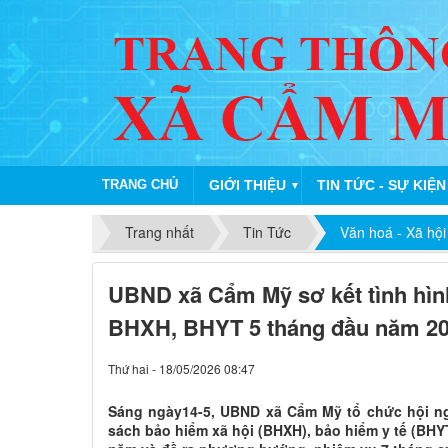
TRANG CHỦ
GIỚI THIỆU
TIN TỨC - SỰ KIỆN
▼
Trang nhất
Tin Tức
Văn hoá - Xã hội
UBND xã Cẩm Mỹ sơ kết tình hìn
BHXH, BHYT 5 tháng đầu năm 2
Thứ hai - 18/05/2026 08:47
Sáng ngày14-5, UBND xã Cẩm Mỹ tổ chức hội ngh
sách bảo hiểm xã hội (BHXH), bảo hiểm y tế (BHY