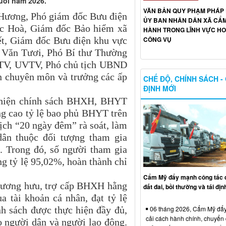
uối năm 2026.
VĂN BẢN QUY PHẠM PHÁP 
 Hương, Phó giám đốc Bưu điện
ỦY BAN NHÂN DÂN XÃ CẨ
c Hoà, Giám đốc Bảo hiểm xã
HÀNH TRONG LĨNH VỰC H
CÔNG VỤ
t, Giám đốc Bưu điện khu vực
 Văn Tươi, Phó Bí thư Thường
TV, UVTV, Phó chủ tịch UBND
n chuyên môn và trưởng các ấp
CHẾ ĐỘ, CHÍNH SÁCH -
ĐỊNH MỚI
 hiện chính sách BHXH, BHYT
ng cao tỷ lệ bao phủ BHYT trên
dịch “20 ngày đêm” rà soát, làm
dân thuộc đối tượng tham gia
. Trong đó, số người tham gia
 tỷ lệ 95,02%, hoàn thành chỉ
Cẩm Mỹ đẩy mạnh công tác q
 lương hưu, trợ cấp BHXH hằng
đất đai, bồi thường và tái địn
a tài khoản cá nhân, đạt tỷ lệ
nh sách được thực hiện đầy đủ,
06 tháng 2026, Cẩm Mỹ đẩ
cải cách hành chính, chuyển 
o người dân và người lao động.