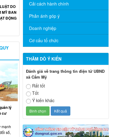
Cải cách hành chính
LUẬT DO
M MỸ BAN
Phản ánh góp ý
OẠT ĐỘNG
Doanh nghiệp
Cơ cấu tổ chức
 QUY
THĂM DÒ Ý KIẾN
Đánh giá về trang thông tin điện tử UBND
xã Cẩm Mỹ
Rất tốt
Tốt
Ý kiến khác
uản lý
h cư
y mạnh
đổi số,