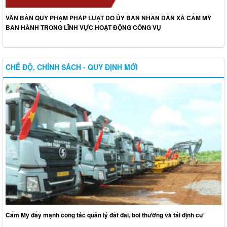
VĂN BẢN QUY PHẠM PHÁP LUẬT DO ỦY BAN NHÂN DÂN XÃ CẨM MỸ
BAN HÀNH TRONG LĨNH VỰC HOẠT ĐỘNG CÔNG VỤ
CHẾ ĐỘ, CHÍNH SÁCH - QUY ĐỊNH MỚI
Cẩm Mỹ đẩy mạnh công tác quản lý đất đai, bồi thường và tái định cư