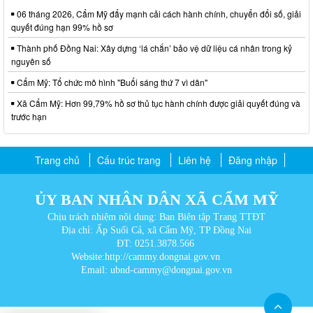
06 tháng 2026, Cẩm Mỹ đẩy mạnh cải cách hành chính, chuyển đổi số, giải
quyết đúng hạn 99% hồ sơ
Thành phố Đồng Nai: Xây dựng ‘lá chắn’ bảo vệ dữ liệu cá nhân trong kỷ
nguyên số
Cẩm Mỹ: Tổ chức mô hình "Buổi sáng thứ 7 vì dân"
Xã Cẩm Mỹ: Hơn 99,79% hồ sơ thủ tục hành chính được giải quyết đúng và
trước hạn
Trang chủ
Cấu trúc trang
Liên hệ
Đăng nhập
ỦY BAN NHÂN DÂN XÃ CẨM MỸ
Chịu trách nhiệm nội dung: Ban Biên tập Trang TTĐT
Địa chỉ: Ấp Suối Cả, xã Cẩm Mỹ, TP Đồng Nai
ĐT: 0251.3878.566
Website:http://cammy.dongnai.gov.vn
Email: ubnd-cammy@dongnai.gov.vn​