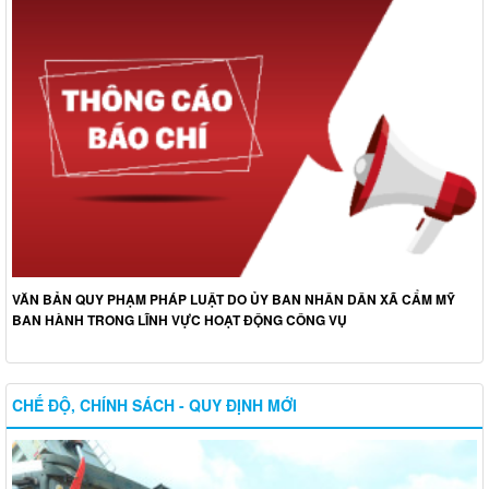
VĂN BẢN QUY PHẠM PHÁP LUẬT DO ỦY BAN NHÂN DÂN XÃ CẨM MỸ
BAN HÀNH TRONG LĨNH VỰC HOẠT ĐỘNG CÔNG VỤ
CHẾ ĐỘ, CHÍNH SÁCH - QUY ĐỊNH MỚI