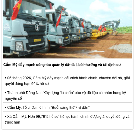
Cẩm Mỹ đẩy mạnh công tác quản lý đất đai, bồi thường và tái định cư
06 tháng 2026, Cẩm Mỹ đẩy mạnh cải cách hành chính, chuyển đổi số, giải
quyết đúng hạn 99% hồ sơ
Thành phố Đồng Nai: Xây dựng ‘lá chắn’ bảo vệ dữ liệu cá nhân trong kỷ
nguyên số
Cẩm Mỹ: Tổ chức mô hình "Buổi sáng thứ 7 vì dân"
Xã Cẩm Mỹ: Hơn 99,79% hồ sơ thủ tục hành chính được giải quyết đúng và
trước hạn