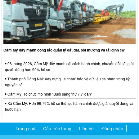
Cẩm Mỹ đẩy mạnh công tác quản lý đất đai, bồi thường và tái định cư
06 tháng 2026, Cẩm Mỹ đẩy mạnh cải cách hành chính, chuyển đổi số, giải
quyết đúng hạn 99% hồ sơ
Thành phố Đồng Nai: Xây dựng ‘lá chắn’ bảo vệ dữ liệu cá nhân trong kỷ
nguyên số
Cẩm Mỹ: Tổ chức mô hình "Buổi sáng thứ 7 vì dân"
Xã Cẩm Mỹ: Hơn 99,79% hồ sơ thủ tục hành chính được giải quyết đúng và
trước hạn
Trang chủ
Cấu trúc trang
Liên hệ
Đăng nhập