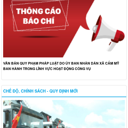
VĂN BẢN QUY PHẠM PHÁP LUẬT DO ỦY BAN NHÂN DÂN XÃ CẨM MỸ
BAN HÀNH TRONG LĨNH VỰC HOẠT ĐỘNG CÔNG VỤ
CHẾ ĐỘ, CHÍNH SÁCH - QUY ĐỊNH MỚI